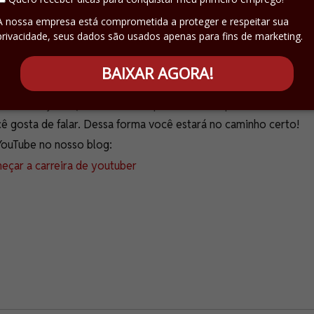
ue vai alimentar o seu espaço nessa plataforma. É claro que
A nossa empresa está comprometida a proteger e respeitar sua
oal e financeira e sua saúde.
privacidade, seus dados são usados apenas para fins de marketing.
m youtuber de sucesso exige muita dedicação e paciência. Hoj
gumas pessoas e uma ferramenta de aprendizado para os
BAIXAR AGORA!
teúdo e se informar e, por isso, está em constante adaptação 
ransformações que rolam nessa plataforma e aprimore seus
 gosta de falar. Dessa forma você estará no caminho certo!
YouTube no nosso blog:
eçar a carreira de youtuber