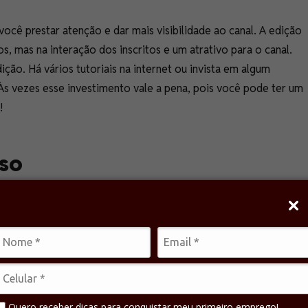
cê prestar atenção e dar mais visibilidade ao canal. A edição
s, mas na interação dos inscritos e um atrativo para o canal.
ção. Há vários tutoriais na internet ou invista em algum
 Às vezes esse investimento vale a pena, pois você pode ter um
!
so
 compromissos, além de necessitar de um bom planejamento,
ue os seus seguidores não se decepcionem com os seus vídeos.
l no começo de cada mês, assim você tem tempo suficiente para
ível; pensar nos seus próximos vídeos e roteiros, em como
anais que você pode entrar em contato para fazer uma
Quero receber dicas para conquistar meu primeiro emprego!