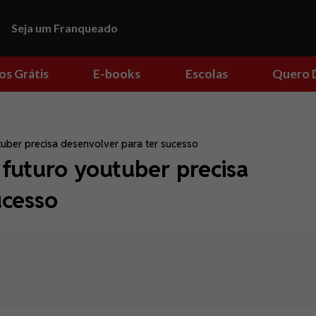
Seja um Franqueado
os Grátis
E-books
Escolas
Quero 
tuber precisa desenvolver para ter sucesso
 futuro youtuber precisa
ucesso