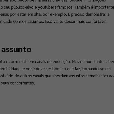
em ser abordados de maneiras criativas. Busque informações
do seu público-alvo e youtubers famosos. Também é important
apenas por estar em alta, por exemplo. É preciso demonstrar a
inidade com os assuntos. Isso vai te deixar mais confortável
.
o assunto
unto ocorre mais em canais de educação. Mas é importante sabe
credibilidade, e você deve ser bom no que faz, tornando-se um
onteúdo de outros canais que abordam assuntos semelhantes ao
s seus concorrentes.