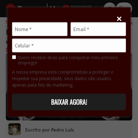
Início
Carreira
Marketing pessoal: o que é e como construir sua
Marketing pessoal: o que é e como
construir sua imagem profissional
Publicado em 25 de maio de 2026
Quero receber dicas para conquistar meu primeiro
emprego!
A nossa empresa está comprometida a proteger e
respeitar sua privacidade, seus dados são usados
apenas para fins de marketing.
BAIXAR AGORA!
Escrito por Pedro Luis