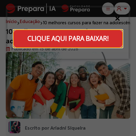
Início
Educação
10 melhores cursos para fazer na adolescência
10 melhores cursos para fazer na
CLIQUE AQUI PARA BAIXAR!
adolescência
Publicado em 15 de abril de 2026
Escrito por Ariadni Siqueira