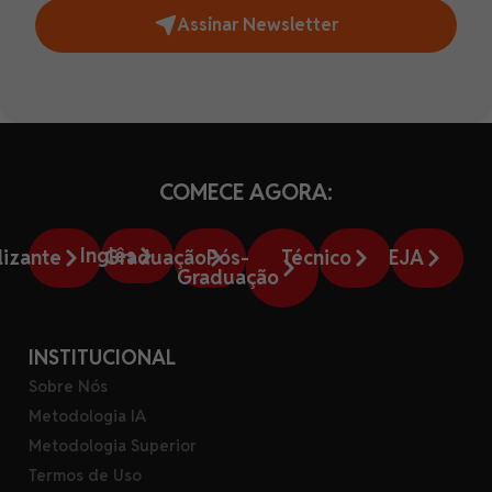
Assinar Newsletter
COMECE AGORA:
Inglês
lizante
Graduação
Pós-
Técnico
EJA
Graduação
INSTITUCIONAL
Sobre Nós
Metodologia IA
Metodologia Superior
Termos de Uso