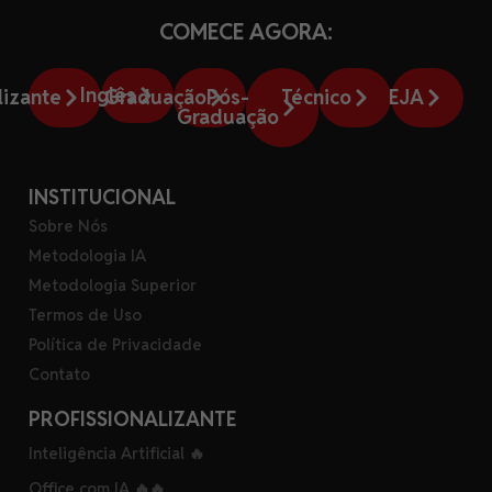
COMECE AGORA:
Inglês
lizante
Graduação
Pós-
Técnico
EJA
Graduação
INSTITUCIONAL
Sobre Nós
Metodologia IA
Metodologia Superior
Termos de Uso
Política de Privacidade
Contato
PROFISSIONALIZANTE
Inteligência Artificial 🔥
Office com IA 🔥🔥