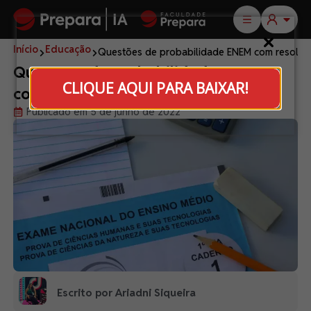
Início
Educação
Questões de probabilidade ENEM com resoluç
Questões de probabilidade ENEM
CLIQUE AQUI PARA BAIXAR!
com resolução
Publicado em 5 de junho de 2022
Escrito por Ariadni Siqueira