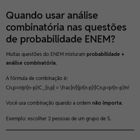
Quando usar análise
combinatória nas questões
de probabilidade ENEM?
Muitas questões do ENEM misturam
probabilidade +
análise combinatória
.
A fórmula de combinação é:
Cn,p=n!p!(n−p)!C_{n,p} = \frac{n!}{p!(n-p)!}Cn,p​=p!(n−p)!n!​
Você usa combinação quando a ordem
não importa
.
Exemplo: escolher 2 pessoas de um grupo de 5.