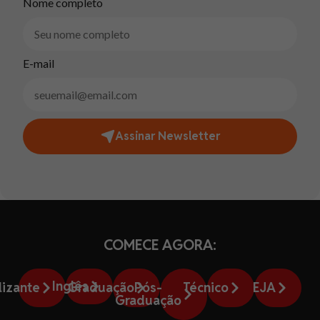
Nome completo
E-mail
Assinar Newsletter
COMECE AGORA:
Inglês
lizante
Graduação
Pós-
Técnico
EJA
Graduação