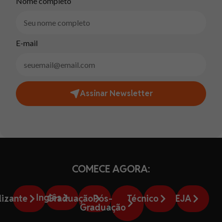
Nome completo
E-mail
Assinar Newsletter
COMECE AGORA:
Inglês
lizante
Graduação
Pós-
Técnico
EJA
Graduação