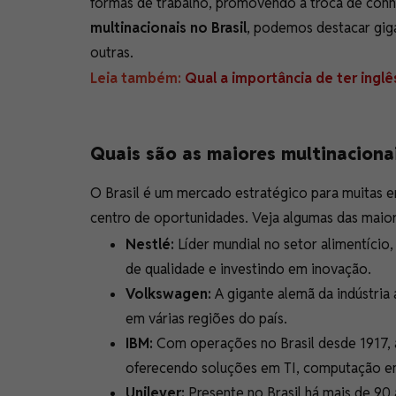
formas de trabalho, promovendo a troca de conhe
multinacionais no Brasil
, podemos destacar gig
outras.
Leia também:
Qual a importância de ter inglê
Quais são as maiores multinacionai
O Brasil é um mercado estratégico para muitas 
centro de oportunidades. Veja algumas das maio
Nestlé:
Líder mundial no setor alimentício,
de qualidade e investindo em inovação.
Volkswagen:
A gigante alemã da indústria 
em várias regiões do país.
IBM:
Com operações no Brasil desde 1917, 
oferecendo soluções em TI, computação em n
Unilever:
Presente no Brasil há mais de 90 