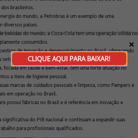
dos brasileiros.
nergia do mundo, a Petrobras é um exemplo de uma
m diversos países.
e bebidas do mundo, a Coca-Cola tem uma operação sólida no
amplamente consumidos.
 centros de inovação e desenvolvimento no Brasil, oferecendo
CLIQUE AQUI PARA BAIXAR!
 setores.
, focada em saúde e bem-estar, tem uma forte atuação no
tos a itens de higiene pessoal.
suas marcas de cuidados pessoais e limpeza, como Pampers e
ais em operação no Brasil.
s possui fábricas no Brasil e é referência em inovação e
significativa do PIB nacional e continuam a expandir suas
abalho para profissionais qualificados.