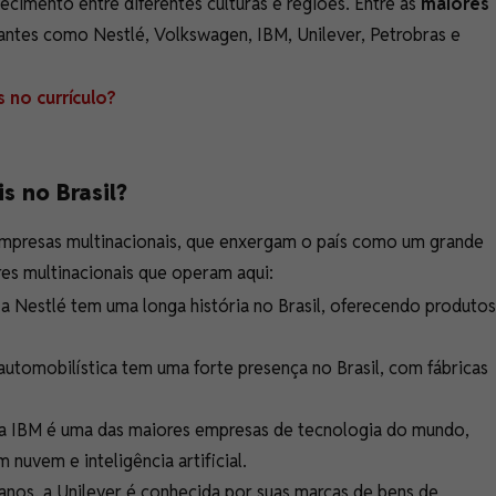
cimento entre diferentes culturas e regiões. Entre as
maiores
antes como Nestlé, Volkswagen, IBM, Unilever, Petrobras e
s no currículo?
s no Brasil?
empresas multinacionais, que enxergam o país como um grande
res multinacionais que operam aqui:
 a Nestlé tem uma longa história no Brasil, oferecendo produtos
automobilística tem uma forte presença no Brasil, com fábricas
a IBM é uma das maiores empresas de tecnologia do mundo,
uvem e inteligência artificial.
anos, a Unilever é conhecida por suas marcas de bens de