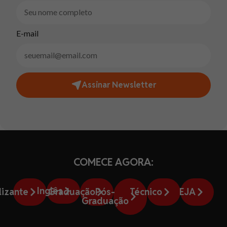
E-mail
Assinar Newsletter
COMECE AGORA:
Inglês
lizante
Graduação
Pós-
Técnico
EJA
Graduação