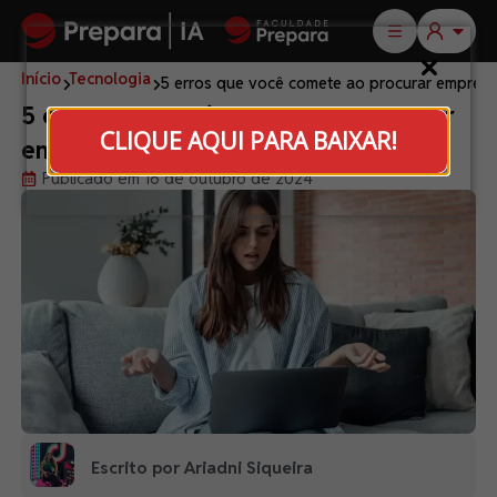
Início
Tecnologia
5 erros que você comete ao procurar emprego
5 erros que você comete ao procurar
CLIQUE AQUI PARA BAIXAR!
emprego e como evitá-los
Publicado em 16 de outubro de 2024
Escrito por Ariadni Siqueira