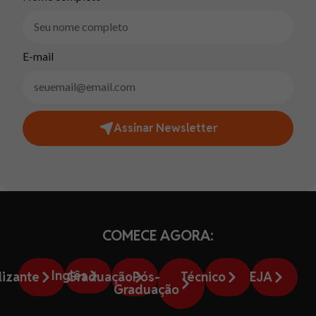
E-mail
Assinar Newsletter
COMECE AGORA:
Inglês
lizante
Graduação
Pós-
Técnico
EJA
Graduação