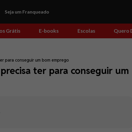
Seja um Franqueado
os Grátis
E-books
Escolas
Quero 
 ter para conseguir um bom emprego
 precisa ter para conseguir um
s