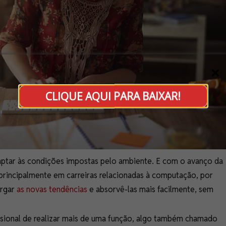
CLIQUE AQUI PARA BAIXAR!
adaptar às condições impostas pelo ambiente. E com o avanço da
principalmente em carreiras relacionadas à computação, por
ergar
as novas tendências
e absorvê-las mais facilmente, sem
ssional de realizar mais de uma função, algo também chamado