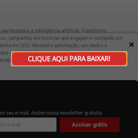
 performance e inteligência artificial. Transformo
esso, campanhas em histórias que engajam e conteúdo em
alista em SEO, inbound e automação, uso dados e
ados com inteligência.
CLIQUE AQUI PARA BAIXAR!
endência, é posicionamento. No palco do digital, meu foco
o seu e-mail. Assine nossa newsletter gratuita.
Assinar grátis