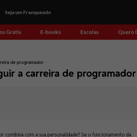
Seja um Franqueado
os Grátis
E-books
Escolas
Quero 
rreira de programador
guir a carreira de programador
s
dor combina com a sua personalidade? Se o funcionamento da