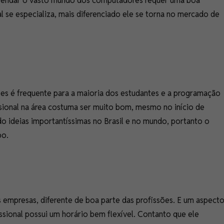
desvendar o vasto mundo dos computadores requer uma boa
al se especializa, mais diferenciado ele se torna no mercado de
es é frequente para a maioria dos estudantes e a programação
sional na área costuma ser muito bom, mesmo no início de
o ideias importantíssimas no Brasil e no mundo, portanto o
po.
 empresas, diferente de boa parte das profissões. E um aspect
issional possui um horário bem flexível. Contanto que ele