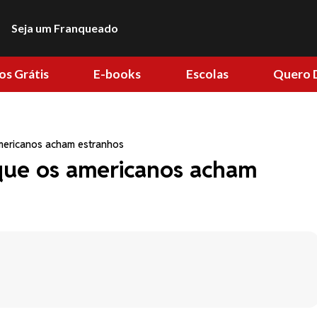
Seja um Franqueado
os Grátis
E-books
Escolas
Quero 
americanos acham estranhos
 que os americanos acham