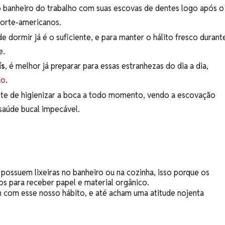
 banheiro do trabalho com suas escovas de dentes logo após o
norte-americanos.
e dormir já é o suficiente, e para manter o hálito fresco durant
e.
ís
, é melhor já preparar para essas estranhezas do dia a dia,
do
.
rte de higienizar a boca a todo momento, vendo a escovação
saúde bucal impecável.
possuem lixeiras no banheiro ou na cozinha, isso porque os
s para receber papel e material orgânico.
m com esse nosso hábito, e até acham uma atitude nojenta