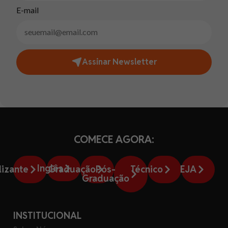
E-mail
Assinar Newsletter
COMECE AGORA:
Inglês
lizante
Graduação
Pós-
Técnico
EJA
Graduação
INSTITUCIONAL