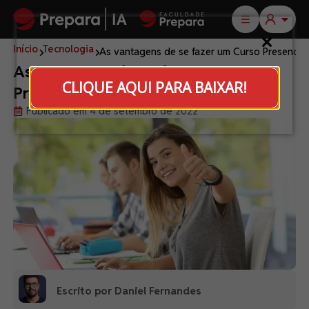
Início
Tecnologia
As vantagens de se fazer um Curso Presencial
As vantagens de se fazer um Curso
CLIQUE AQUI PARA BAIXAR!
Presencial nos dias de hoje
Publicado em 4 de setembro de 2022
Escrito por Daniel Fernandes