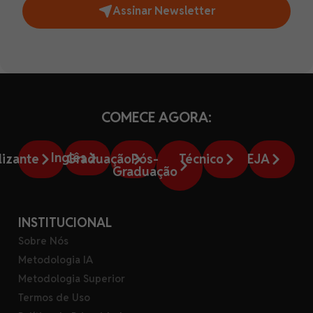
Assinar Newsletter
COMECE AGORA:
Inglês
lizante
Graduação
Pós-
Técnico
EJA
Graduação
INSTITUCIONAL
Sobre Nós
Metodologia IA
Metodologia Superior
Termos de Uso