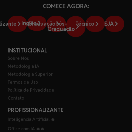
COMECE AGORA:
Inglês
lizante
Graduação
Pós-
Técnico
EJA
Graduação
INSTITUCIONAL
Sobre Nós
Metodologia IA
Metodologia Superior
Termos de Uso
Política de Privacidade
Contato
PROFISSIONALIZANTE
Inteligência Artificial 🔥
Office com IA 🔥🔥