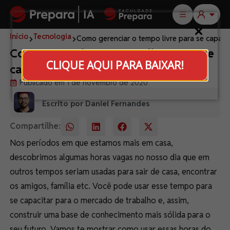
Início
Tecnologia
Como gerenciar o tempo livre para se capacit
Como gerenciar o tempo livre para se
CLIQUE AQUI PARA BAIXAR!
capacitar
Publicado em 1 de novembro de 2020
Escrito por Daniel Fernandes
Compartilhe:
Nos períodos em que estamos mais em casa,
descobrimos algumas horas vagas no nosso dia que em
outros tempos seriam usadas para sair de casa, encontrar
os amigos, família etc. Você pode usar esse tempo para
se capacitar para o mercado de trabalho e, assim,
construir uma base de conhecimento mais sólida para o
seu futuro. Vamos te mostrar como usar essas horas do