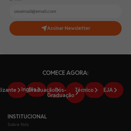
Assinar Newsletter
COMECE AGORA:
Inglês
lizante
Graduação
Pós-
Técnico
EJA
Graduação
INSTITUCIONAL
Sobre Nós