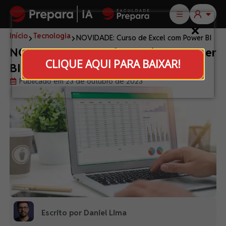
Início
Tecnologia
NOVIDADE: Curso de Excel com Power BI
NOVIDADE: Curso de Excel com Power
CLIQUE AQUI PARA BAIXAR!
BI
Publicado em 23 de outubro de 2023
Escrito por Daniel Lima