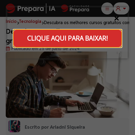
Início
Tecnologia
Descubra os melhores cursos gratuitos com ce
Descubra os melhores cursos
CLIQUE AQUI PARA BAIXAR!
gratuitos com certificado
Publicado em 25 de julho de 2024
Escrito por Ariadni Siqueira