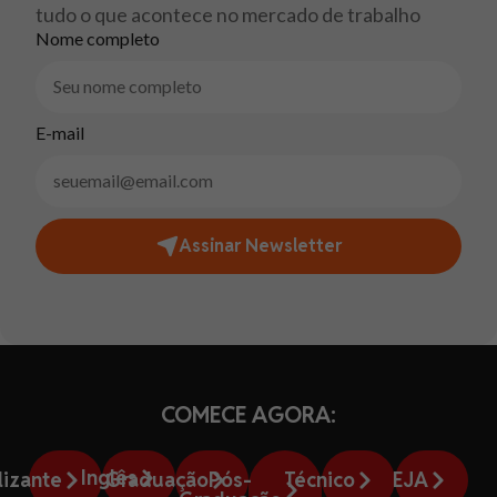
tudo o que acontece no mercado de trabalho
Nome completo
E-mail
Assinar Newsletter
COMECE AGORA:
Inglês
lizante
Graduação
Pós-
Técnico
EJA