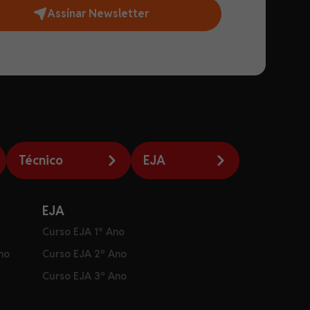
Assinar Newsletter
Técnico
EJA
EJA
Curso EJA 1º Ano
ho
Curso EJA 2º Ano
Curso EJA 3º Ano