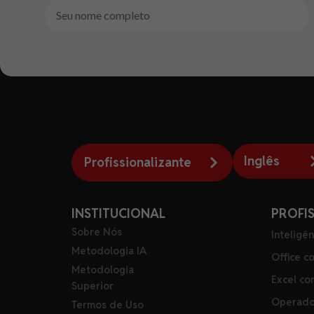
Inglês
Profissionalizante
INSTITUCIONAL
PROFI
Sobre Nós
Inteligên
Metodologia IA
Office c
Metodologia
Excel co
Superior
Operado
Termos de Uso