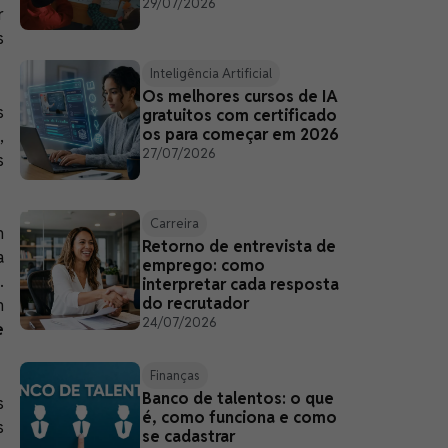
29/07/2026
r
s
Inteligência Artificial
Os melhores cursos de IA
s
gratuitos com certificado
os para começar em 2026
,
27/07/2026
s
Carreira
m
Retorno de entrevista de
a
emprego: como
.
interpretar cada resposta
do recrutador
m
24/07/2026
e
Finanças
Banco de talentos: o que
s
é, como funciona e como
s
se cadastrar