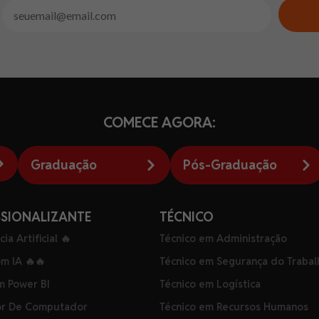
COMECE AGORA:
Graduação
Pós-Graduação
SSIONALIZANTE
TÉCNICO
cia Artificial 🔥
Técnico em Administração
om IA 🔥🔥
Técnico em Segurança do Trabal
m Power BI
Técnico em Logística
r De Computador
Técnico em Recursos Humanos