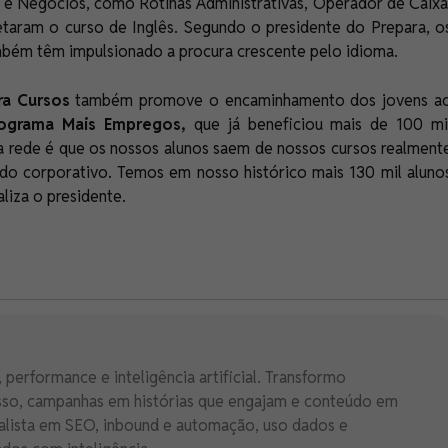
o e Negócios, como Rotinas Administrativas, Operador de Caixa
etaram o curso de Inglês. Segundo o presidente do Prepara, o
mbém têm impulsionado a procura crescente pelo idioma.
ra Cursos
também promove o encaminhamento dos jovens a
ograma Mais Empregos,
que já beneficiou mais de 100 mi
da rede é que os nossos alunos saem de nossos cursos realment
ndo corporativo. Temos em nosso histórico mais 130 mil aluno
liza o presidente.
 performance e inteligência artificial. Transformo
esso, campanhas em histórias que engajam e conteúdo em
alista em SEO, inbound e automação, uso dados e