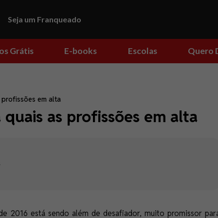
Seja um Franqueado
os Grátis
E-books
Escolas
Quero 
 profissões em alta
 quais as profissões em alta
s
 2016 está sendo além de desafiador, muito promissor par