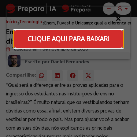
Início
Tecnologia
Enem, Fuvest e Unicamp: qual a diferença entr
Enem, Fuvest e Unicamp: qual a
CLIQUE AQUI PARA BAIXAR!
diferença entre as provas?
Publicado em 1 de novembro de 2020
Escrito por Daniel Fernandes
Compartilhe:
“Qual será a diferença entre as provas aplicadas para o
ingresso dos estudantes nas instituições de ensino
brasileiras?” É muito natural que os vestibulandos tenham
dúvidas como essa; afinal, existem diversas provas de
vestibular por todo o país. Mas para ajudar você a acabar
com as suas dúvidas, nós explicamos as principais
características das provas mais realizadas pelos