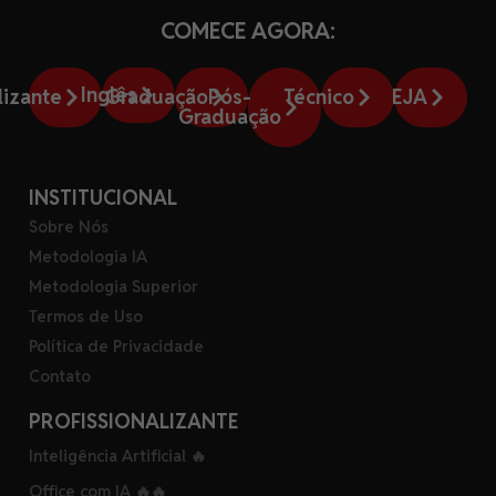
COMECE AGORA:
Inglês
lizante
Graduação
Pós-
Técnico
EJA
Graduação
INSTITUCIONAL
Sobre Nós
Metodologia IA
Metodologia Superior
Termos de Uso
Política de Privacidade
Contato
PROFISSIONALIZANTE
Inteligência Artificial 🔥
Office com IA 🔥🔥