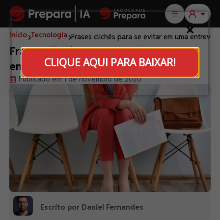
Início
Tecnologia
Frases clichês para se evitar em uma entrevi
Frases clichês para se evitar em uma
CLIQUE AQUI PARA BAIXAR!
entrevista de emprego
Publicado em 1 de novembro de 2020
Escrito por Daniel Fernandes