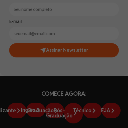
E-mail
Assinar Newsletter
COMECE AGORA:
Inglês
lizante
Graduação
Pós-
Técnico
EJA
Graduação