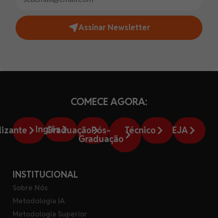
Assinar Newsletter
COMECE AGORA:
Inglês
lizante
Graduação
Pós-
Técnico
EJA
Graduação
INSTITUCIONAL
Sobre Nós
Metodologia IA
Metodologia Superior