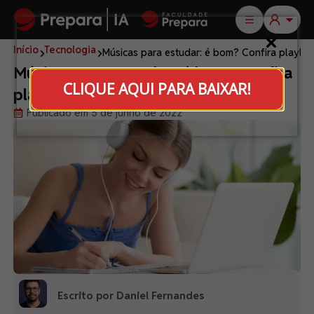
Início
Tecnologia
Músicas para estudar: é bom? Confira playlist
Músicas para estudar: é bom? Confira
CLIQUE AQUI PARA BAIXAR!
playlists especiais
Publicado em 5 de junho de 2022
Escrito por Daniel Fernandes