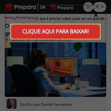
Início
Tecnologia
O que é preciso saber para ser um grande d
O que é preciso saber para ser um
CLIQUE AQUI PARA BAIXAR!
grande desenvolvedor de games?
Publicado em 1 de novembro de 2020
Escrito por Daniel Fernandes