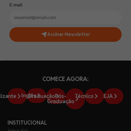
E-mail
Assinar Newsletter
COMECE AGORA:
Inglês
lizante
Graduação
Pós-
Técnico
EJA
Graduação
INSTITUCIONAL
Sobre Nós