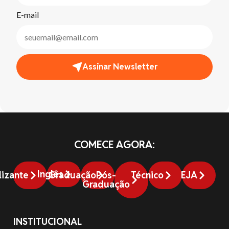
E-mail
Assinar Newsletter
COMECE AGORA:
Inglês
lizante
Graduação
Pós-
Técnico
EJA
Graduação
INSTITUCIONAL