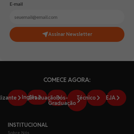
E-mail
Assinar Newsletter
COMECE AGORA:
Inglês
lizante
Graduação
Pós-
Técnico
EJA
Graduação
INSTITUCIONAL
Sobre Nós