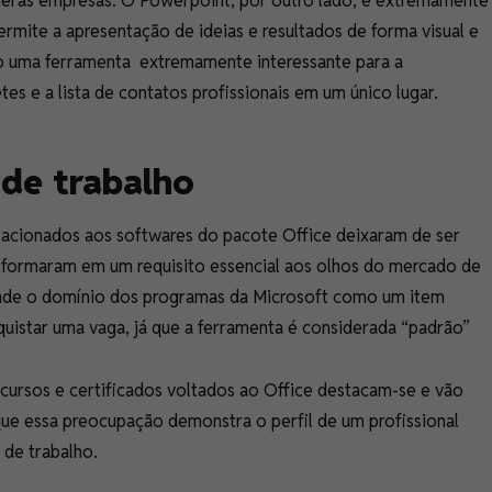
úmeras empresas. O Powerpoint, por outro lado, é extremamente
ermite a apresentação de ideias e resultados de forma visual e
o uma ferramenta extremamente interessante para a
es e a lista de contatos profissionais em um único lugar.
de trabalho
lacionados aos softwares do pacote Office deixaram de ser
nsformaram em um requisito essencial aos olhos do mercado de
ende o domínio dos programas da Microsoft como um item
quistar uma vaga, já que a ferramenta é considerada “padrão”
 cursos e certificados voltados ao Office destacam-se e vão
que essa preocupação demonstra o perfil de um profissional
 de trabalho.