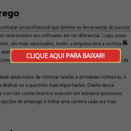
rego
ntratar um profissional que domine as ferramentas do pacote
os relacionados aos softwares em um diferencial. Logo, esses
ente, são mais valorizados. Assim, a empresa terá a certeza de
de operar determinados programas, mas que também estará
CLIQUE AQUI PARA BAIXAR!
 consequentemente, influenciar positivamente o rendimento da
e ainda maior de otimizar tarefas e atividades rotineiras, o
a dedicar-se a questões mais importantes. Diante dessa
tos com tais conhecimentos avancem em inúmeros processos
 opções de emprego e trilhar uma carreira cada vez mais