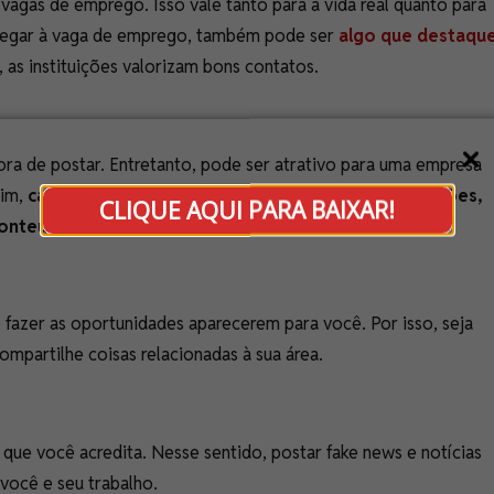
vagas de emprego. Isso vale tanto para a vida real quanto para
chegar à vaga de emprego, também pode ser
algo que destaqu
l, as instituições valorizam bons contatos.
ora de postar. Entretanto, pode ser atrativo para uma empresa
sim,
capriche na legenda das fotos, faça boas publicações,
CLIQUE AQUI PARA BAIXAR!
conteúdo.
e fazer as oportunidades aparecerem para você. Por isso, seja
ompartilhe coisas relacionadas à sua área.
que você acredita. Nesse sentido, postar fake news e notícias
você e seu trabalho.