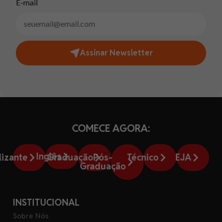
E-mail
Assinar Newsletter
COMECE AGORA:
Inglês
lizante
Graduação
Pós-
Técnico
EJA
Graduação
INSTITUCIONAL
Sobre Nós