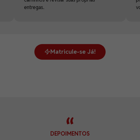
entregas.
v
Matricule-se Já!
DEPOIMENTOS