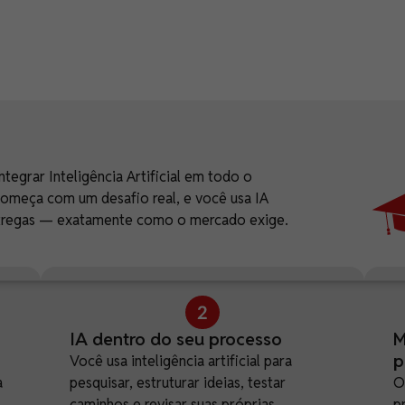
ntegrar Inteligência Artificial em todo o
começa com um desafio real, e você usa IA
s entregas — exatamente como o mercado exige.
IA dentro do seu processo
M
p
Você usa inteligência artificial para
a
pesquisar, estruturar ideias, testar
O
caminhos e revisar suas próprias
p