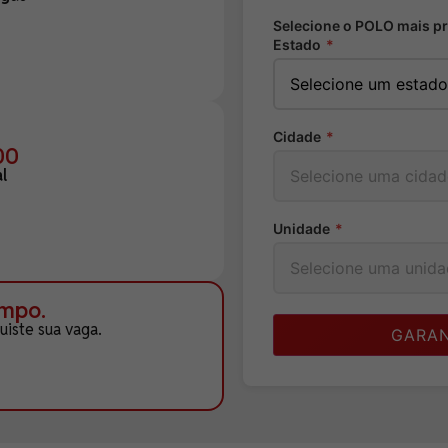
Selecione o POLO mais p
Estado
*
Cidade
*
00
l
Unidade
*
empo.
iste sua vaga.
GARAN