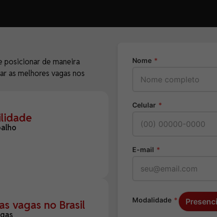
Nome
*
e posicionar de maneira
ar as melhores vagas nos
Celular
*
lidade
balho
E-mail
*
Modalidade
*
Presenci
s vagas no Brasil
gas