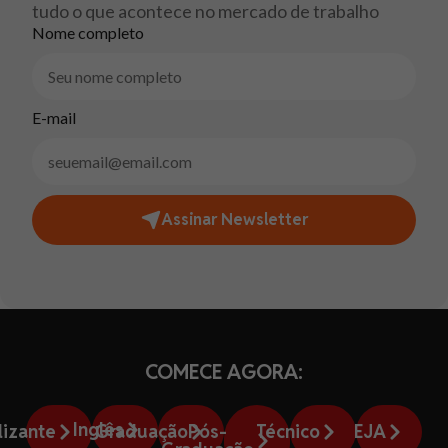
tudo o que acontece no mercado de trabalho
Nome completo
E-mail
Assinar Newsletter
COMECE AGORA:
Inglês
lizante
Graduação
Pós-
Técnico
EJA