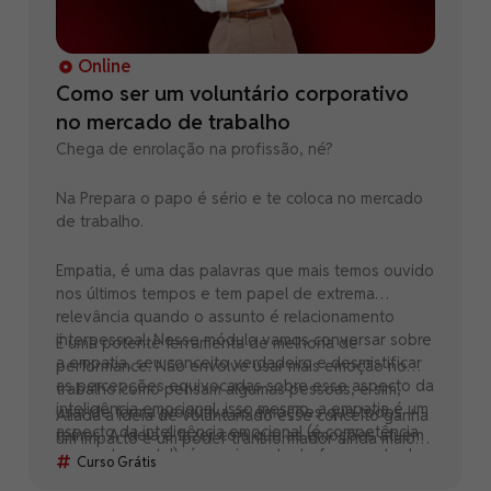
Online
Como ser um voluntário corporativo
no mercado de trabalho
Chega de enrolação na profissão, né?
Na Prepara o papo é sério e te coloca no mercado
de trabalho.
Empatia, é uma das palavras que mais temos ouvido
nos últimos tempos e tem papel de extrema
relevância quando o assunto é relacionamento
interpessoal. Nesse módulo vamos conversar sobre
É uma potente ferramenta de melhoria de
a empatia, seu conceito verdadeiro e desmistificar
performance. Não envolve usar mais emoção no
as percepções equivocadas sobre esse aspecto da
trabalho como pensam algumas pessoas, e sim,
inteligência emocional, isso mesmo, a empatia é um
usar de forma produtiva as emoções que todos
Aliada a ideia de voluntariado esse conceito ganha
aspecto da inteligência emocional (é competência
temos. A ideia é fazer com que as emoções atuem
um impacto e um poder transformador ainda maior
comportamental), é uma importante ferramenta de
de forma produtiva e positiva na atuação
na sociedade civil. A atuação dos voluntários é
Curso Grátis
desenvolvimento pessoal para ser aplicada na vida
profissional. É uma habilidade extremamente
fundamental para manter o equilíbrio social em