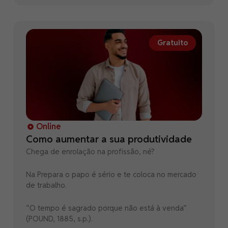
lucrativos. Como podemos usar essas ferramentas
como potencializador de nossas atuações
profissionais e de aprimorar nossas habilidades,
esse também é um dos pontos que passamos a
Gratuito
tratar a diante
Online
Como aumentar a sua produtividade
Chega de enrolação na profissão, né?
Na Prepara o papo é sério e te coloca no mercado
de trabalho.
“O tempo é sagrado porque não está à venda”
(POUND, 1885, s.p.).