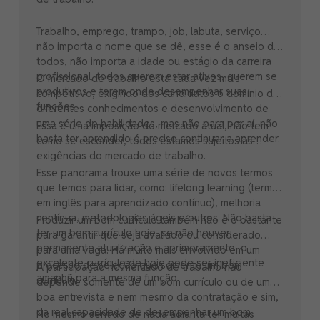
Trabalho, emprego, trampo, job, labuta, serviço…
não importa o nome que se dê, esse é o anseio de
todos, não importa a idade ou estágio da carreira
profissional, todos querem estar ativos, querem se
O mercado de trabalho está cada vez mais
produtivos e terem onde desempenhar suas
competitivo, exigindo dos candidatos o domínio de
funções.
diferentes conhecimentos e desenvolvimento de
uma série de habilidades, mas não para por aí, não
Essa é uma imposição do mercado atual, não tem
basta ter aprendido é preciso continuar a aprender.
como se esconder, todos estamos sujeitos às
exigências do mercado de trabalho.
Esse panorama trouxe uma série de novos termos
que temos para lidar, como: lifelong learning (termo
em inglês para aprendizado contínuo), melhoria
contínua, metodologias ágeis e outros. Não basta
Produzir um bom currículo também não é o bastante
ter um bom currículo hoje, se não houver
para garantir que seja avaliado ou considerado
permanente atualização e aprimoramento, o
para uma vaga. Há muito mais envolvido em um
excelente currículo de hoje pode ser ineficiente
processo de seleção que somente um bom
A participação no mercado de trabalho não
amanhã para a mesma função.
currículo.
depende somente de um bom currículo ou de uma
boa entrevista e nem mesmo da contratação e sim,
da real capacidade de desempenhar um bom
No mesmo sentido de nada adianta ter muitas