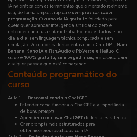
IA na prática com as ferramentas que o mercado realmente
usa, de forma simples, rápida e
sem precisar saber
programação
. O
curso de IA gratuito
foi criado para
quem quer aprender inteligência artificial do zero e
entender
como usar IA no trabalho, nos estudos e no
dia a dia
, sem linguagem técnica complicada e sem
enrolação. Você domina ferramentas como
ChatGPT
,
Nano
Banana
,
Suno IA e Fish.Audio
e
PixVerse e Hailuo
. O
curso é
100% gratuito, sem pegadinhas
, e indicado para
qualquer pessoa que está começando.
Conteúdo programático do
curso
Aula 1 — Descomplicando o ChatGPT
Entender como funciona o ChatGPT
e
a importância
de bons prompts
Aprender
como usar ChatGPT
de forma estratégica
Criar prompts mais estruturados para
obter melhores resultados com IA
Aula 2 — De textos à arte com Nano Banana