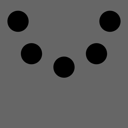
onde todo mundo parava pela manhã para ver as
notícias e novidades do dia, o que hoje se equivale
a rolar o feed ou a tela do celular no caminho do
trabalho