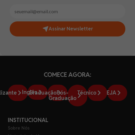
Assinar Newsletter
COMECE AGORA:
Inglês
lizante
Graduação
Pós-
Técnico
EJA
Graduação
INSTITUCIONAL
Sobre Nós