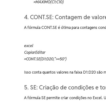
=MÁXIMO(C1:C10)
4. CONT.SE: Contagem de valor
A fórmula CONT.SE é ótima para contagens cond
excel
CopiarEditar
=CONT.SE(D1:D20,”>=50″)
Isso conta quantos valores na faixa D1:D20 são m
5. SE: Criação de condições e 
A fórmula SE permite criar condições no Excel.