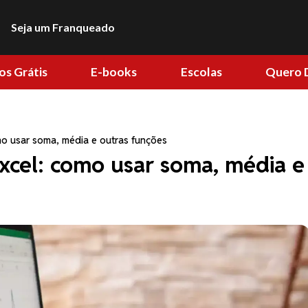
Seja um Franqueado
os Grátis
E-books
Escolas
Quero 
mo usar soma, média e outras funções
Excel: como usar soma, média e