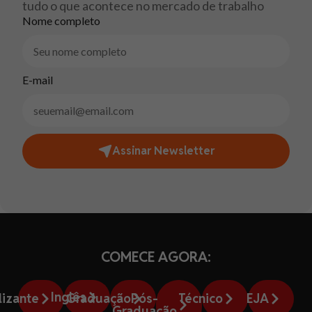
tudo o que acontece no mercado de trabalho
Nome completo
E-mail
Assinar Newsletter
COMECE AGORA:
Inglês
lizante
Graduação
Pós-
Técnico
EJA
Graduação